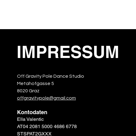
Start
Kurskalender
Online Buchen
Abomode
IMPRESSUM
Off Gravity Pole Dance Studio
Metahofgasse 5
8020 Graz
offgravitypole@gmail.com
Kontodaten
Ella Valentic
AT04 2081 5000 4686 6778
STSPAT2GXXX