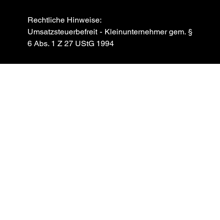
Rechtliche Hinweise:
Umsatzsteuerbefreit - Kleinunternehmer gem. §
6 Abs. 1 Z 27 UStG 1994
OFF GRAVITY POLE DANCE STUDIO
FAQ
IMPRESSUM
AGB
KONTAKT