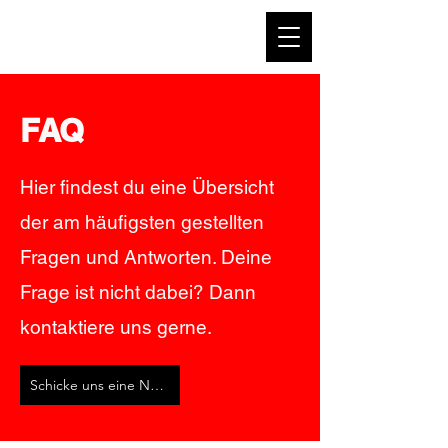
Off Gravity Pole Dance
FAQ
Hier findest du eine Übersicht
der am häufigsten gestellten
Fragen und Antworten. Deine
Frage ist nicht dabei? Dann
kontaktiere uns gerne.
Schicke uns eine Nachricht