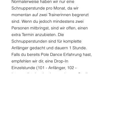
Normalerweise haben wir nur eine
Schnupperstunde pro Monat, da wir
momentan auf zwei Trainerinnen begrenzt
sind. Wenn du jedoch mindestens zwei
Personen mitbringst, sind wir offen, einen
extra Termin anzubieten. Die
Schnupperstunden sind für komplette
Anfänger gedacht und dauern 1 Stunde.
Falls du bereits Pole Dance Erfahrung hast,
empfehlen wir dir, eine Drop-In
Einzelstunde (101 - Anfänger, 102 -
Intermediate) zu buchen und unser Studio
ohne Verpflichtung kennenzulernen.
Wie funktioniert die
Einlösung des Gutscheins?
Momentan ist es nur möglich, den